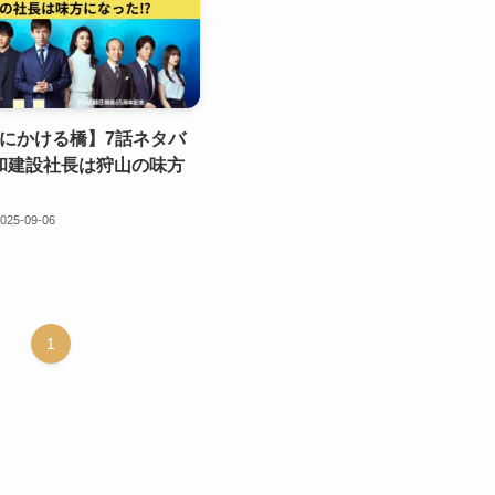
ve君にかける橋】7話ネタバ
和建設社長は狩山の味方
025-09-06
1