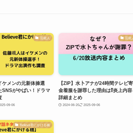
芸能人
芸能
イケメンの元新体操選
【ZIP】水卜アナが24時間テレビ
たSNSがやばい！ドラマ
金着服を謝罪した理由は⁉炎上内容
査
詳細まとめ
025-09-06
2024-06-20
2025-09-06
Believe君にかける橋