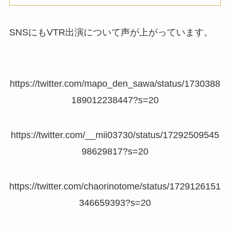
SNSにもVTR出演について声が上がっています。
https://twitter.com/mapo_den_sawa/status/1730388
189012238447?s=20
https://twitter.com/__mii03730/status/17292509545
98629817?s=20
https://twitter.com/chaorinotome/status/1729126151
346659393?s=20