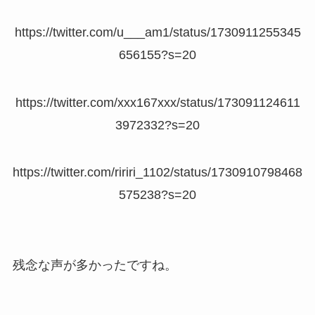
https://twitter.com/u___am1/status/1730911255345
656155?s=20
https://twitter.com/xxx167xxx/status/173091124611
3972332?s=20
https://twitter.com/ririri_1102/status/1730910798468
575238?s=20
残念な声が多かったですね。