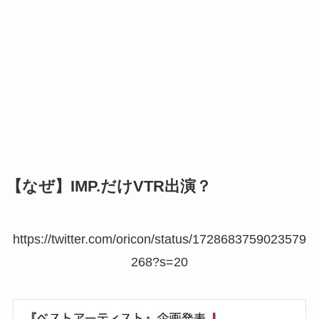
【なぜ】IMP.だけVTR出演？
https://twitter.com/oricon/status/1728683759023579
268?s=20