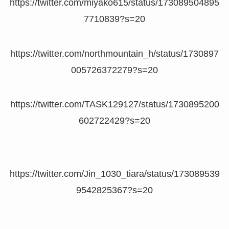
https://twitter.com/miyako615/status/173089504895
7710839?s=20
https://twitter.com/northmountain_h/status/1730897
005726372279?s=20
https://twitter.com/TASK129127/status/1730895200
602722429?s=20
https://twitter.com/Jin_1030_tiara/status/173089539
9542825367?s=20