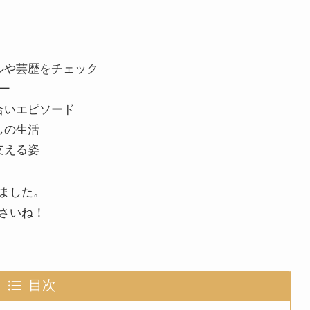
ルや芸歴をチェック
ー
合いエピソード
しの生活
支える姿
ました。
さいね！
目次