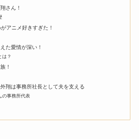
外翔さん！
歴
めがアニメ好きすぎた！
支えた愛情が深い！
とは？
家族！
垣外翔は事務所社長として夫を支える
んの事務所代表