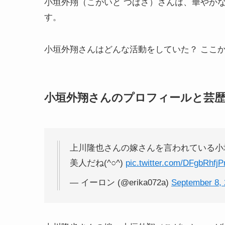
小垣外翔（こがいと つばさ）さんは、華やか
す。
小垣外翔さんはどんな活動をしていた？ ここ
小垣外翔さんのプロフィールと芸
上川隆也さんの嫁さんを言われている小
美人だね(^○^)
pic.twitter.com/DFgbRhfjP
— イーロン (@erika072a)
September 8,