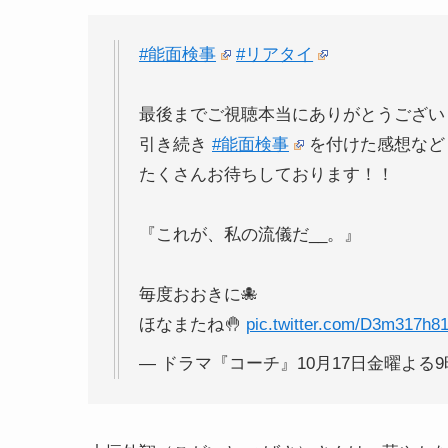
#能面検事
#リアタイ
最後までご視聴本当にありがとうござい
引き続き
#能面検事
を付けた感想など
たくさんお待ちしております！！
『これが、私の流儀だ__。』
毎度おおきに🐙
ほなまたね🤚
pic.twitter.com/D3m317h81
— ドラマ『コーチ』10月17日金曜よる9時スタ