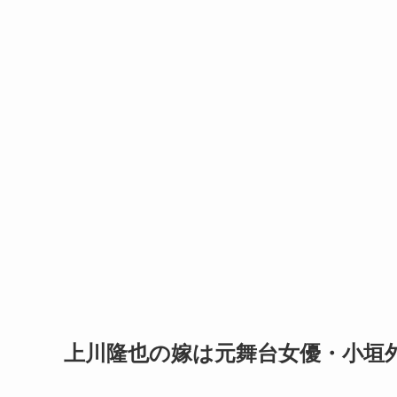
上川隆也の嫁は元舞台女優・小垣