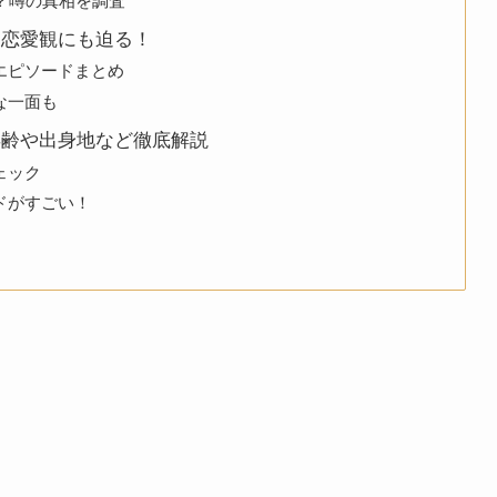
？噂の真相を調査
？恋愛観にも迫る！
エピソードまとめ
な一面も
年齢や出身地など徹底解説
ェック
ドがすごい！