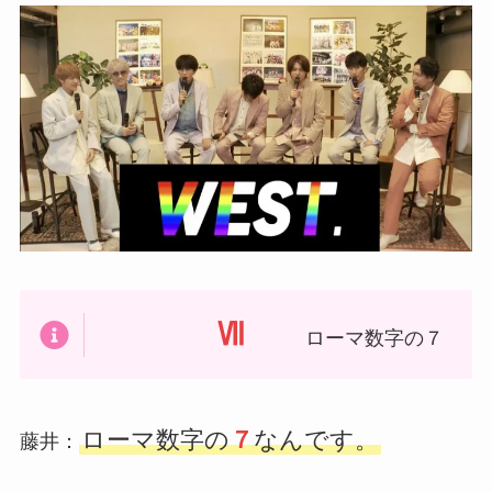
Ⅶ
ローマ数字の７
ローマ数字の
７
なんです。
藤井：