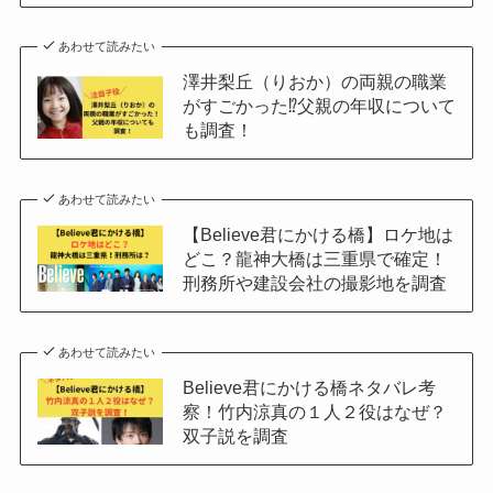
あわせて読みたい
澤井梨丘（りおか）の両親の職業
がすごかった⁉父親の年収について
も調査！
あわせて読みたい
【Believe君にかける橋】ロケ地は
どこ？龍神大橋は三重県で確定！
刑務所や建設会社の撮影地を調査
あわせて読みたい
Believe君にかける橋ネタバレ考
察！竹内涼真の１人２役はなぜ？
双子説を調査