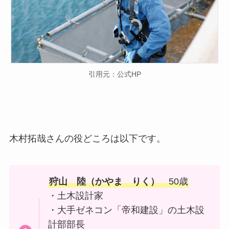
引用元：公式HP
木村拓哉さんの役どころは以下です。
狩山 陸（かやま りく）
50歳
・土木設計家
・大手ゼネコン「帝和建設」の土木設
計部部長