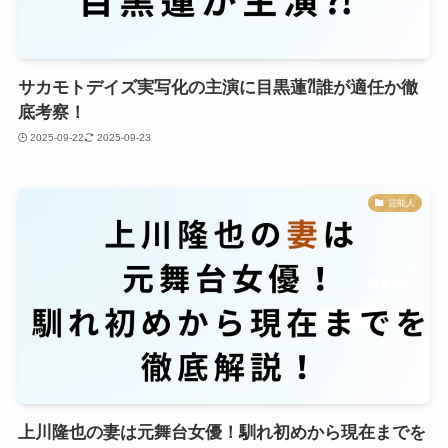
サカモトデイズ実写化の主演に目黒蓮⁈誰が適任か徹
底考察！
2025-09-22
2025-09-23
芸能人
上川隆也の妻は元舞台女優！馴れ初めから現在までを