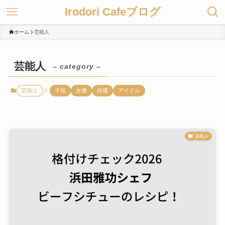
Irodori Cafeブログ
ホーム
芸能人
芸能人
– category –
芸能人
子役
女優
俳優
アイドル
芸能人